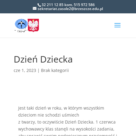
32 211 12 85 kom. 515 972 586
sekretariat.zasole2@brzeszcze.edu.pl
Open toolbar
Dzień Dziecka
cze 1, 2023
|
Brak kategorii
Jest taki dzień w roku, w którym wszystkim
dzieciom nie schodzi uśmiech
z twarzy, to oczywiście Dzień Dziecka. 1 czerwca
wychowawcy klas stanęli na wysokości zadania,
aby sprawić swoim podopiecznym przyjemność i