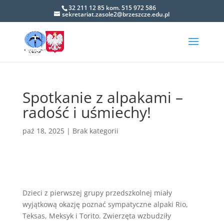
32 211 12 85 kom. 515 972 586
sekretariat.zasole2@brzeszcze.edu.pl
Open toolbar
Spotkanie z alpakami –
radość i uśmiechy!
paź 18, 2025
|
Brak kategorii
Dzieci z pierwszej grupy przedszkolnej miały
wyjątkową okazję poznać sympatyczne alpaki Rio,
Teksas, Meksyk i Torito. Zwierzęta wzbudziły