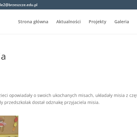
ole2@brzeszcze.edu.pl
Strona główna
Aktualności
Projekty
Galeria
ia
ieci opowiadały o swoich ukochanych misach, układały misia z częś
y przedszkolak dostał odznakę przyjaciela misia.