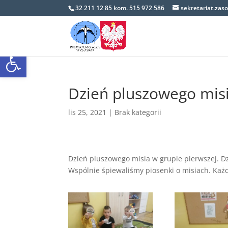
32 211 12 85 kom. 515 972 586
sekretariat.zas
Open toolbar
Dzień pluszowego mis
lis 25, 2021
|
Brak kategorii
Dzień pluszowego misia w grupie pierwszej. Dz
Wspólnie śpiewaliśmy piosenki o misiach. Każd